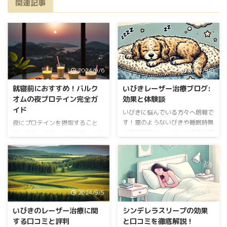
関連記事
2024/9/6
2024/9/5
就寝前におすすめ！バルク
いびきレーザー治療ブログ:
オムの夜プロテイン完全ガ
効果と体験談
イド
いびきに悩んでいる方々へ朗報で
す！雷のようないびきや睡眠時無
夜にプロテインを摂取すること
呼吸症候群をレーザー治療で改善
で、寝ている間に体が必要とする
する方法について詳しく解説しま
栄養を効率よく吸収できます。本
す。今回は実際の体験談も交えな
記事では、バルクオムの夜プロテ
がら、その効果や手順についてお
インについて詳しく解説し、使用
伝えします。 いびきのレーザー
方法や効果、口コミを紹介しま
治療専門「スリープメディカルク
す。 公式【バルクオム夜プロテ
2024/9/5
2024/9/5
リニック」 レーザー治療とは レ
イン】休息と体メンテをサポート
ーザー治療の仕組み レーザー治
バルクオム夜プロテインの特長
いびきのレーザー治療に関
シンデレラスリープの効果
療では、レーザーを用いて口腔内
バルクオム夜プロテインの開発背
する口コミと評判
と口コミを徹底解説！
の軟組織にアプローチします。こ
景 バルクオムの夜プロテイン