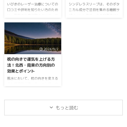
れにより、気道の通りを良くし、
は、睡眠中の筋肉の修復と成長を
いびきのレーザー治療についての
シンデレラスリープは、そのボタ
いびきの軽減や睡眠時無呼吸症候
サポートするために開発された、
口コミや評判を知りたい方のため
ニカル成分で注目を集める睡眠サ
群の改善を図ります。 ナイトレ
独自の配合のプロテインです。一
に、実際の治療体験やクリニック
プリメントです。この記事ではシ
ーズの効果 ナイトレーズ治療
般的なプロテインとは異なり、就
選びのポイントを詳しく紹介しま
ンデレラスリープの効果、成分、
は、メスを使わず、痛みも少な ...
寝前に摂取することで、睡眠中の
す。いびきに悩む方にとって有益
口コミ、使い方、割引情報、解約
タンパク質合成を促進し、効率的
な情報をお届けします。 いびき
方法について詳しく紹介します。
に筋 ...
のレーザー治療専門「スリープメ
＜公式＞シンデレラスリープボ
ディカルクリニック」 いびきの
タニカル シンデレラスリープの
2024/9/2
レーザー治療とは？ レーザー治
効果とは？ リラックス効果のメ
療の仕組み いびきのレーザー治
カニズム シンデレラスリープ
枕の向きで運気を上げる方
療は、口蓋垂（こうがいすい）や
は、睡眠の質向上をサポートする
法！北西・南東の方向別の
軟口蓋（なんこうがい）にレーザ
サプリメントとして注目されてい
効果とポイント
ーを照射することで、組織を収縮
ます。その効果の根幹にあるの
させ、いびきの原因となる振動を
は、リラックス効果です。シンデ
風水において、枕の向きを変える
抑制する治療法です。レーザーの
レラスリープに配合されているラ
ことで運気が変わるとされていま
種類や照射方法によって、いくつ
フマや10種類のハーブは、心身
す。今回は北西枕と南東枕に焦点
かの治療法があります。 レー ...
をリラックスさせる作用を持つこ
を当て、その効果やポイントを詳
と ...
しく解説します。さらに、他の方
位についても触れ、どの方位が自
もっと読む
分にとってベストかを見つける手
助けをします。 Amazonで購入す
るべきおすすめの枕5選！ 北西枕