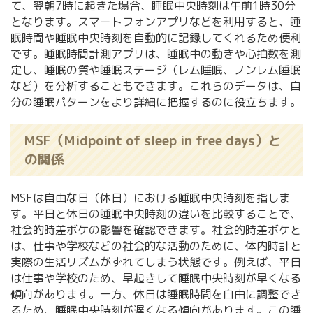
て、翌朝7時に起きた場合、睡眠中央時刻は午前1時30分
となります。スマートフォンアプリなどを利用すると、睡
眠時間や睡眠中央時刻を自動的に記録してくれるため便利
です。睡眠時間計測アプリは、睡眠中の動きや心拍数を測
定し、睡眠の質や睡眠ステージ（レム睡眠、ノンレム睡眠
など）を分析することもできます。これらのデータは、自
分の睡眠パターンをより詳細に把握するのに役立ちます。
MSF（Midpoint of sleep in free days）と
の関係
MSFは自由な日（休日）における睡眠中央時刻を指しま
す。平日と休日の睡眠中央時刻の違いを比較することで、
社会的時差ボケの影響を確認できます。社会的時差ボケと
は、仕事や学校などの社会的な活動のために、体内時計と
実際の生活リズムがずれてしまう状態です。例えば、平日
は仕事や学校のため、早起きして睡眠中央時刻が早くなる
傾向があります。一方、休日は睡眠時間を自由に調整でき
るため、睡眠中央時刻が遅くなる傾向があります。この睡