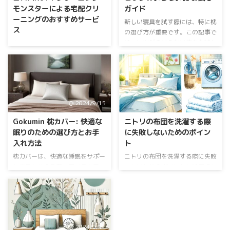
モンスターによる宅配クリ
ガイド
ーニングのおすすめサービ
新しい寝具を試す際には、特に枕
ス
の選び方が重要です。この記事で
は、ヒツジのいらない枕をお試し
宅配クリーニングを利用すること
する方法とその選び方について詳
で、忙しい日々の中でも簡単に洗
しく解説します。 枕のお試し方
濯物を片付けることができます。
法 店舗でのお試し方法 自分に合
本記事では、特にクリーニングモ
った枕を選ぶために、店舗での試
ンスターによるおすすめの宅配ク
着がおすすめです。枕を実際に触
リーニングサービスについて詳し
2024/9/15
2024/9/11
って、寝てみることで自分の好み
く紹介します。選び方のポイント
を確認できます。お店によって
やメリット・デメリットについて
Gokumin 枕カバー: 快適な
ニトリの布団を洗濯する際
は、専門スタッフが寝心地や自分
も解説しています。 プロが洗う
眠りのための選び方とお手
に失敗しないためのポイン
に合った枕の選び方についてアド
と、布団はこんなにキレイ【クリ
入れ方法
ト
バイスしてくれる場合もありま
ーニングモンスター】 クリーニ
す。試着の際には、普段通りの服
ングモンスターの宅配クリーニン
枕カバーは、快適な睡眠をサポー
ニトリの布団を洗濯する際に失敗
装で、リラックスして試せるよう
グの魅力 高品質なクリーニング
トするための重要なアイテムで
しないためのポイントと注意点を
にしましょう。また、気になる点
サービス クリーニングモンスタ
す。この記事では、Gokumin 枕カ
詳しく解説します。布団の種類や
があれば、遠慮なくスタッフに相
ーは、IICRC認定のプロクリーナ
バーの選び方やお手入れ方法につ
洗濯方法、トラブル対策などを一
談 ...
ーを擁し、高品質な洗浄技術を提
いて詳しく解説します。あなたの
挙に紹介します。 ニトリの布団
供しています。衣類や布団 ...
睡眠環境をより良くするために、
の洗濯ガイドライン 洗濯可能な
ぜひ参考にしてください。
布団とその見分け方 ニトリの布
2024/9/11
Gokumin 枕カバーの特徴 素材の
団には洗濯可能なものと不可のも