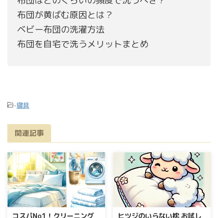
布団はどのくらいの頻度で洗うべき？
布団が黄ばむ原因とは？
ベビー布団の洗濯方法
布団を自宅で洗うメリットまとめ
-
寝具
関連記事
2024/10/14
2024/9/15
コスパNo1！クリーニング
ヒツジのいらない枕 お試し