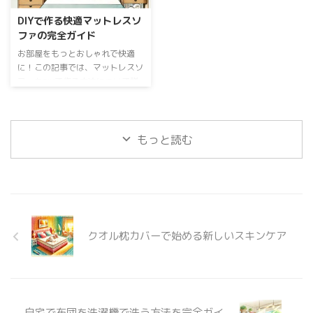
選び方 Gokumin 枕カバーは、快
のがあるので、購入前に確認して
DIYで作る快適マットレスソ
適な睡眠を実現するために、さま
おくことが重要です。布団の洗濯
ファの完全ガイド
ざまな素材から作られています。
表示タグを確認し、洗濯マークが
綿、シルク、麻、ポリエステルな
あるかどうかを確認しましょう。
お部屋をもっとおしゃれで快適
ど、それぞれの素材には独特のメ
洗濯マークがない場合は、洗濯不
に！この記事では、マットレスソ
リットとデメリットがあります。
可と判断し、クリーニングに出す
ファをDIYで作る方法について詳
肌触り、通気性、耐久性、洗濯の
ことをおすすめします。 布団の
しくご紹介します。初めての方で
しやすさなど、自分のニーズに合
洗濯頻度とタイミング 布団の洗
も簡単に作れるように、必要な材
った素材を選 ...
いすぎは品質を損なう可能性があ
料から手順まで丁寧に解説してい
...
ます。 記事のポイント マットレ
もっと読む
スソファDIYの基本 マットレスソ
ファの組み立て手順 おしゃれな
仕上げのポイント 人気のマット
レスソファデザイン マットレス
ソファDIYの基本 必要な材料と道
具 マットレスソファをDIYするた
クオル枕カバーで始める新しいスキンケア
めに必要な基本的な材料と道具を
ご紹介します。まず、フレームを
作るための木材が必要です。強度
と耐久性を考慮し ...
自宅で布団を洗濯機で洗う方法を完全ガイ