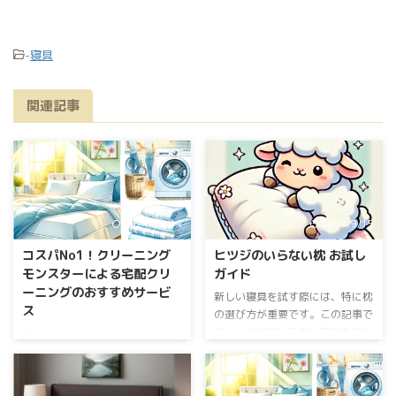
-
寝具
関連記事
2024/10/14
2024/9/15
コスパNo1！クリーニング
ヒツジのいらない枕 お試し
モンスターによる宅配クリ
ガイド
ーニングのおすすめサービ
新しい寝具を試す際には、特に枕
ス
の選び方が重要です。この記事で
は、ヒツジのいらない枕をお試し
宅配クリーニングを利用すること
する方法とその選び方について詳
で、忙しい日々の中でも簡単に洗
しく解説します。 枕のお試し方
濯物を片付けることができます。
法 店舗でのお試し方法 自分に合
本記事では、特にクリーニングモ