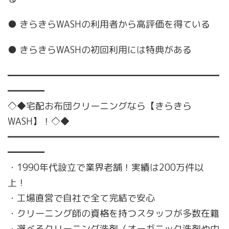
● きらきらWASHの利用者から高評価を得ている
● きらきらWASHの初回利用には特典がある
━━━━━━━━━━━━━━━━━━━━━━━
━━━━
◇◆宅配お布団クリーニングなら【きらきら
WASH】！◇◆
━━━━━━━━━━━━━━━━━━━━━━━
━━━━
・1990年代設立で業界老舗！実績は200万件以
上！
・工場直営で自社で全て完結で安心
・クリーニング師の資格を持つスタッフが多数在籍
・選べるクリーニング洗剤（オーガニック洗剤や中