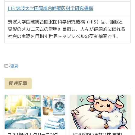
IIIS 筑波大学国際統合睡眠医科学研究機構
筑波大学国際統合睡眠医科学研究機構（IIIS）は、睡眠と
覚醒のメカニズムの解明を目指し、人々が健康的に眠れる
社会の実現を目指す世界トップレベルの研究機関です。
-
寝具
関連記事
2024/10/14
2024/9/15
コスパNo1！クリーニング
ヒツジのいらない枕 お試し