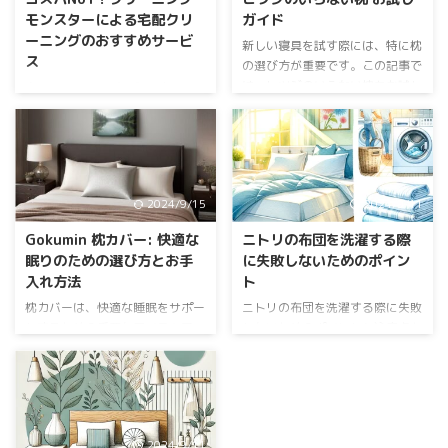
モンスターによる宅配クリ
ガイド
ーニングのおすすめサービ
新しい寝具を試す際には、特に枕
ス
の選び方が重要です。この記事で
は、ヒツジのいらない枕をお試し
宅配クリーニングを利用すること
する方法とその選び方について詳
で、忙しい日々の中でも簡単に洗
しく解説します。 枕のお試し方
濯物を片付けることができます。
法 店舗でのお試し方法 自分に合
本記事では、特にクリーニングモ
った枕を選ぶために、店舗での試
ンスターによるおすすめの宅配ク
着がおすすめです。枕を実際に触
リーニングサービスについて詳し
2024/9/15
2024/9/11
って、寝てみることで自分の好み
く紹介します。選び方のポイント
を確認できます。お店によって
やメリット・デメリットについて
Gokumin 枕カバー: 快適な
ニトリの布団を洗濯する際
は、専門スタッフが寝心地や自分
も解説しています。 プロが洗う
眠りのための選び方とお手
に失敗しないためのポイン
に合った枕の選び方についてアド
と、布団はこんなにキレイ【クリ
入れ方法
ト
バイスしてくれる場合もありま
ーニングモンスター】 クリーニ
す。試着の際には、普段通りの服
ングモンスターの宅配クリーニン
枕カバーは、快適な睡眠をサポー
ニトリの布団を洗濯する際に失敗
装で、リラックスして試せるよう
グの魅力 高品質なクリーニング
トするための重要なアイテムで
しないためのポイントと注意点を
にしましょう。また、気になる点
サービス クリーニングモンスタ
す。この記事では、Gokumin 枕カ
詳しく解説します。布団の種類や
があれば、遠慮なくスタッフに相
ーは、IICRC認定のプロクリーナ
バーの選び方やお手入れ方法につ
洗濯方法、トラブル対策などを一
談 ...
ーを擁し、高品質な洗浄技術を提
いて詳しく解説します。あなたの
挙に紹介します。 ニトリの布団
供しています。衣類や布団 ...
睡眠環境をより良くするために、
の洗濯ガイドライン 洗濯可能な
ぜひ参考にしてください。
布団とその見分け方 ニトリの布
2024/9/11
Gokumin 枕カバーの特徴 素材の
団には洗濯可能なものと不可のも