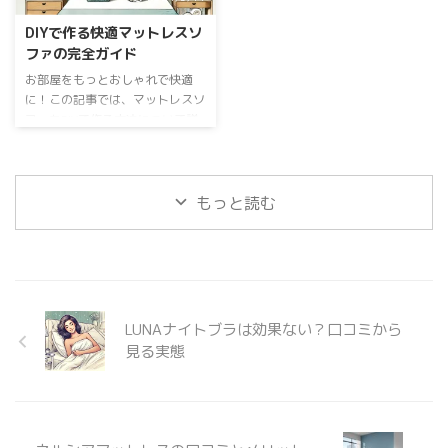
選び方 Gokumin 枕カバーは、快
のがあるので、購入前に確認して
DIYで作る快適マットレスソ
適な睡眠を実現するために、さま
おくことが重要です。布団の洗濯
ファの完全ガイド
ざまな素材から作られています。
表示タグを確認し、洗濯マークが
綿、シルク、麻、ポリエステルな
あるかどうかを確認しましょう。
お部屋をもっとおしゃれで快適
ど、それぞれの素材には独特のメ
洗濯マークがない場合は、洗濯不
に！この記事では、マットレスソ
リットとデメリットがあります。
可と判断し、クリーニングに出す
ファをDIYで作る方法について詳
肌触り、通気性、耐久性、洗濯の
ことをおすすめします。 布団の
しくご紹介します。初めての方で
しやすさなど、自分のニーズに合
洗濯頻度とタイミング 布団の洗
も簡単に作れるように、必要な材
った素材を選 ...
いすぎは品質を損なう可能性があ
料から手順まで丁寧に解説してい
...
ます。 記事のポイント マットレ
もっと読む
スソファDIYの基本 マットレスソ
ファの組み立て手順 おしゃれな
仕上げのポイント 人気のマット
レスソファデザイン マットレス
ソファDIYの基本 必要な材料と道
具 マットレスソファをDIYするた
LUNAナイトブラは効果ない？口コミから
めに必要な基本的な材料と道具を
見る実態
ご紹介します。まず、フレームを
作るための木材が必要です。強度
と耐久性を考慮し ...