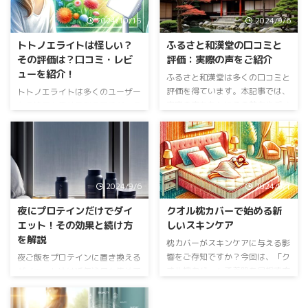
2024/10/15
2024/9/6
トトノエライトは怪しい？
ふるさと和漢堂の口コミと
その評価は？口コミ・レビ
評価：実際の声をご紹介
ューを紹介！
ふるさと和漢堂は多くの口コミと
評価を得ています。本記事では、
トトノエライトは多くのユーザー
実際の声をもとにその魅力やデメ
から注目を集める製品ですが、そ
リットを洗い出し、真実の姿をお
の評判は賛否両論です。本記事で
届けします。 ＜公式＞専門医療
は、トトノエライトのエビデンス
チーム監修 自然派メンタルサプ
を元に、その効果や怪しいとされ
リ ふるさと和漢堂の評価 ユーザ
る点を徹底的に分析します。 ト
ー満足度 ふるさと和漢堂は、そ
トノエライトとは何か？ トトノ
2024/9/6
2024/9/1
の高品質な商品とサービスで、多
エライトの基本機能 トトノエラ
くのユーザーから高い評価を得て
イトは、光を用いて自然な目覚め
夜にプロテインだけでダイ
クオル枕カバーで始める新
います。ユーザー満足度は非常に
を促進する機器です。最大の特徴
エット！その効果と続け方
しいスキンケア
高く、リピーターも多く存在しま
は、強力な白色光と赤色ライトを
を解説
す。特に、商品の効果を実感した
組み合わせることで、利用者の目
枕カバーがスキンケアに与える影
という声が多数寄せられており、
覚めを快適にする点です。トトノ
響をご存知ですか？今回は、「ク
夜ご飯をプロテインに置き換える
その品質に対する信頼の厚さが伺
エライトは、人間の体内時計に働
オル枕カバー」で美肌を目指す方
ダイエット法は近年注目を集めて
えます。 料金とコストパフォー
きかけることで、自然な目覚めを
法についてご紹介します。 公式
います。この記事では、その効果
マンス 料金設定は、他社と ...
促すことを目的としています。
【CUOL （クオル）】 クオル枕カ
や正しい飲み方、注意点など、ポ