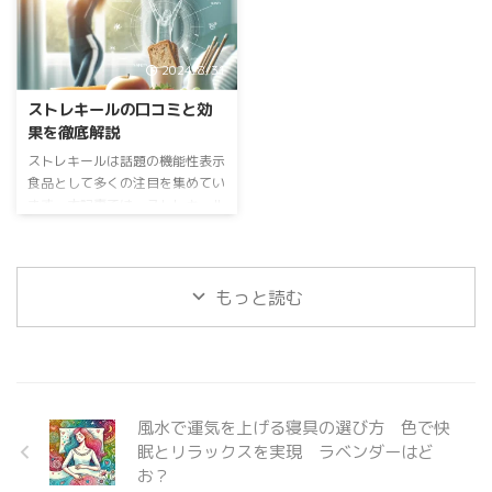
なぜ注目されるのか トトノエラ
バーの特徴 スキンケア発想の枕
イントを詳しく解説します。 公
...
カバー クオル枕カバーは、肌に
式【バルクオム夜プロテイン】休
優しい素材を使用し、睡眠中の摩
息と体メンテをサポート 夜にプ
2024/8/31
擦を軽減することで、肌への負担
ロテインはどのような効果がある
を最小限に抑え、美肌をサポート
のか 夜プロテインのダイエット
ストレキールの口コミと効
する枕カバーです。 クオル枕カ
効果 夜にプロテインを飲むこと
果を徹底解説
バーは、単なる寝具ではなく、睡
で、より効率的に脂肪を燃焼させ
眠中の肌のコンディションを整え
る効果が期待できます。プロテイ
ストレキールは話題の機能性表示
るための新しいスキンケアアイテ
ンは、筋肉の合成を促進する効果
食品として多くの注目を集めてい
ムとして開発されました。 肌へ
があり、筋肉量が増加することで
ます。本記事では、ストレキール
の摩擦を軽減することで、肌への
基礎代謝がアップします。基礎代
の基本情報や成分、リアルな口コ
負担を最小限に抑え、摩 ...
謝が向上すると、消費カロリーが
ミなどを詳しく解説していきま
増加し、脂肪燃焼を促進する効果
す。この記事を読めば、ストレキ
...
ールがどのような製品なのか、ど
もっと読む
のような効果が期待できるのかが
よくわかります。 ＜公式＞スト
レキール ストレキールとは？ 基
本情報 ストレキールは機能性表
示食品として販売されており、主
に健康維持や体調改善を目的とし
風水で運気を上げる寝具の選び方 色で快
ています。ここではその基本情報
眠とリラックスを実現 ラベンダーはど
を紹介します。ストレキールは、
お？
京都薬品ヘルスケア株式会社が製